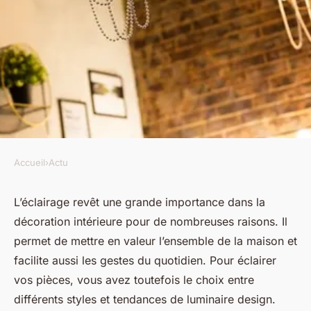
Accueil
›
Actu
ACTU
Quel style de luminaire design
L’éclairage revêt une grande importance dans la
décoration intérieure pour de nombreuses raisons. Il
adopté selon les pièces de
permet de mettre en valeur l’ensemble de la maison et
votre maison ?
facilite aussi les gestes du quotidien. Pour éclairer
vos pièces, vous avez toutefois le choix entre
luc
•
27 novembre 2023
•
2 min de lecture
différents styles et tendances de luminaire design.