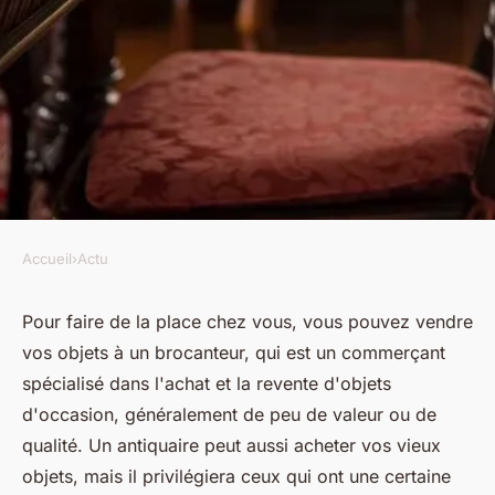
Accueil
›
Actu
ACTU
Quels sont les objets pouvant
Pour faire de la place chez vous, vous pouvez vendre
vos objets à un brocanteur, qui est un commerçant
être vendus auprès d'un
spécialisé dans l'achat et la revente d'objets
brocanteur ou d'un antiquaire
d'occasion, généralement de peu de valeur ou de
?
qualité. Un antiquaire peut aussi acheter vos vieux
objets, mais il privilégiera ceux qui ont une certaine
luc
•
20 janvier 2024
•
3 min de lecture