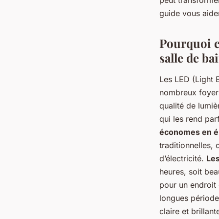
peut transformer
guide vous aider
luc
•
25 avril 2024
•
5 min de lecture
Pourquoi c
salle de ba
Les LED (Light 
nombreux foyers.
qualité de lumiè
qui les rend par
économes en é
traditionnelles,
d’électricité.
Les
heures, soit be
pour un endroit 
longues périod
claire et brilla