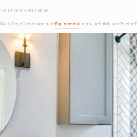
et embellir votre habitat
l
Actu
Déco
Déménagement
Équipement
Immo
Jardin
Maison
Piscine
T