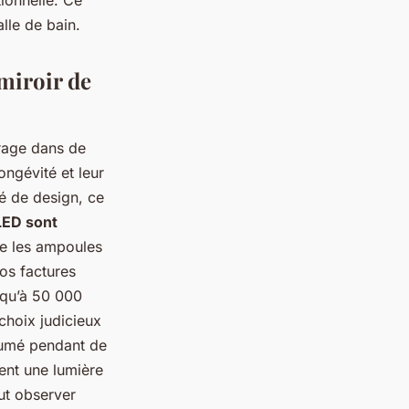
ionnelle. Ce
lle de bain.
miroir de
irage dans de
ongévité et leur
té de design, ce
LED sont
e les ampoules
vos factures
squ’à 50 000
choix judicieux
llumé pendant de
ent une lumière
eut observer