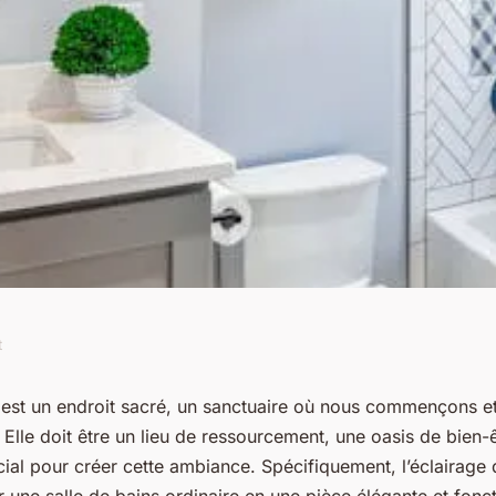
t
meilleur éclairage
n est un endroit sacré, un sanctuaire où nous commençons et
Elle doit être un lieu de ressourcement, une oasis de bien-ê
e salle de bain ?
cial pour créer cette ambiance. Spécifiquement, l’éclairage d