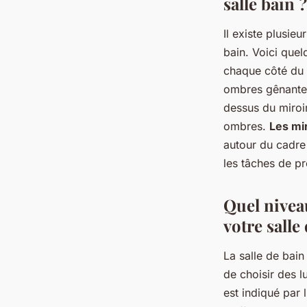
salle bain ?
Il existe plusie
bain. Voici quel
chaque côté du m
ombres gênant
dessus du miroir
ombres.
Les mir
autour du cadre o
les tâches de pr
Quel nivea
votre salle
La salle de bain
de choisir des 
est indiqué par 