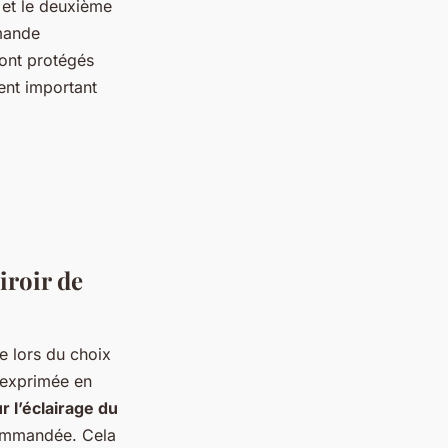
 et le deuxième
mmande
sont protégés
ment important
iroir de
e lors du choix
t exprimée en
r l’éclairage du
commandée. Cela