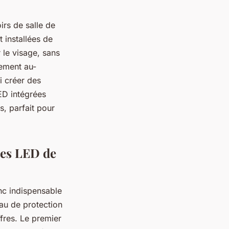
irs de salle de
t installées de
 le visage, sans
tement au-
i créer des
ED intégrées
us, parfait pour
res LED de
onc indispensable
au de protection
ffres. Le premier