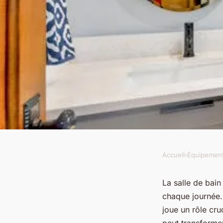
Accueil
›
Équipemen
ÉQUIPEMENT
Comment choisir le 
La salle de bai
chaque journée. 
LED pour un miroir d
joue un rôle cru