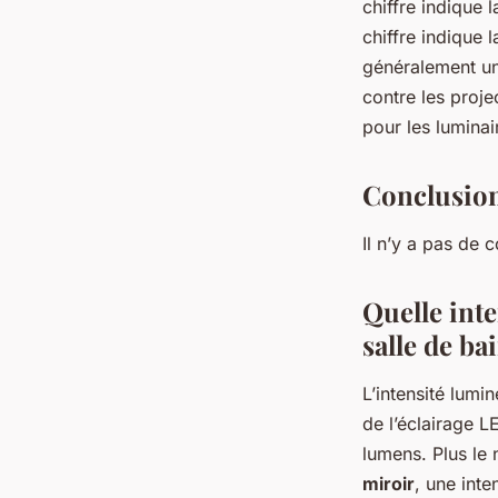
chiffre indique 
chiffre indique 
généralement un 
contre les proje
pour les luminai
Conclusio
Il n’y a pas de 
Quelle int
salle de ba
L’intensité lumi
de l’éclairage L
lumens. Plus le 
miroir
, une int