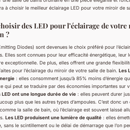
 une salle de bains ordinaire en une pièce élégante et fonct
a à choisir le meilleur éclairage LED pour votre miroir de sa
hoisir des LED pour l’éclairage de votre 
in ?
Emitting Diodes) sont devenues le choix préféré pour l’écla
 Elles sont connues pour leur efficacité énergétique, leur l
re exceptionnelle. De plus, elles offrent une grande flexibili
faites pour l’éclairage du miroir de votre salle de bain.
Les 
nergie
: elles consomment jusqu’à 85% moins d’énergie qu
 ce qui peut se traduire par des économies importantes sur 
 LED ont une longue durée de vie
: elles peuvent durer ju
aucoup plus que les autres types d’ampoules. C’est donc un 
comme la salle de bain, où l’éclairage est souvent laissé a
es.
Les LED produisent une lumière de qualité
: elles émett
nte, sans le scintillement ou le délai de démarrage que l’on p