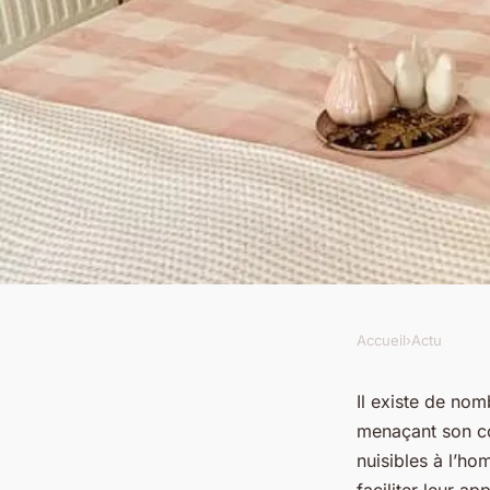
Accueil
›
Actu
ACTU
4 astuces naturelles
Il existe de nom
menaçant son con
débarrasser des puna
nuisibles à l’h