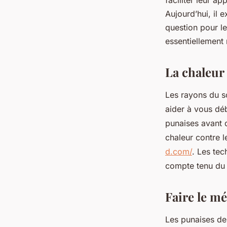
faciliter leur a
Aujourd’hui, il 
luc
•
21 novembre 2023
•
2 min de lecture
question pour l
essentiellement 
La chaleu
Les rayons du s
aider à vous déb
punaises avant d
chaleur contre l
d.com/
. Les tec
compte tenu du f
Faire le m
Les punaises de 