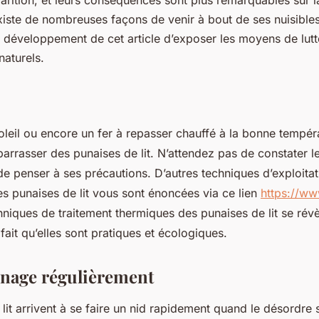
pparition, et leurs conséquences sont plus remarquables sur 
existe de nombreuses façons de venir à bout de ses nuisibles.
e développement de cet article d’exposer les moyens de lutt
naturels.
r
oleil ou encore un fer à repasser chauffé à la bonne tempér
arrasser des punaises de lit. N’attendez pas de constater l
e penser à ses précautions. D’autres techniques d’exploitat
es punaises de lit vous sont énoncées via ce lien
https://ww
hniques de traitement thermiques des punaises de lit se révè
ait qu’elles sont pratiques et écologiques.
énage régulièrement
lit arrivent à se faire un nid rapidement quand le désordre s