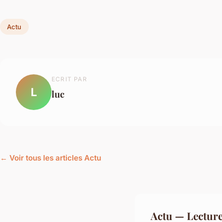
Actu
ECRIT PAR
L
luc
← Voir tous les articles Actu
Actu — Lectur