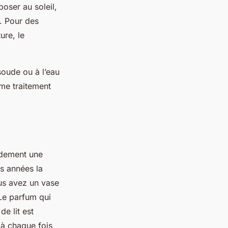
oser au soleil,
. Pour des
ure, le
soude ou à l’eau
me traitement
ndement une
es années la
us avez un vase
 Le parfum qui
e lit est
à chaque fois