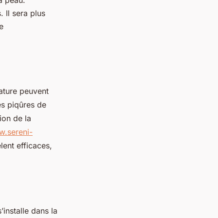
la peau.
 Il sera plus
e
ature peuvent
es piqûres de
ion de la
w.sereni-
lent efficaces,
’installe dans la