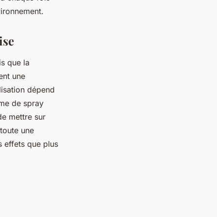
nvironnement.
aise
is que la
ent une
lisation dépend
rme de spray
de mettre sur
 toute une
s effets que plus