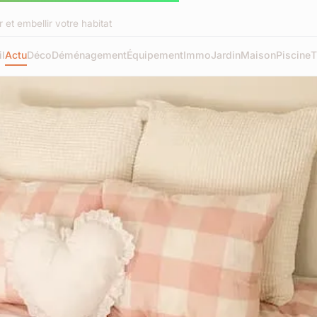
et embellir votre habitat
l
Actu
Déco
Déménagement
Équipement
Immo
Jardin
Maison
Piscine
T