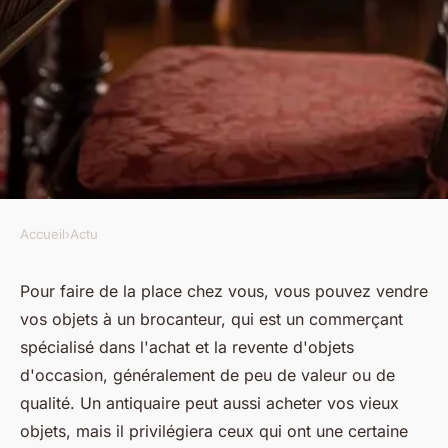
Accueil
›
Actu
ACTU
Quels sont les objets pouvant
Pour faire de la place chez vous, vous pouvez vendre
vos objets à un brocanteur, qui est un commerçant
être vendus auprès d'un
spécialisé dans l'achat et la revente d'objets
brocanteur ou d'un antiquaire
d'occasion, généralement de peu de valeur ou de
?
qualité. Un antiquaire peut aussi acheter vos vieux
objets, mais il privilégiera ceux qui ont une certaine
luc
•
20 janvier 2024
•
3 min de lecture