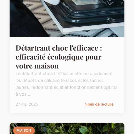
Détartrant choc l'efficace :
efficacité écologique pour
votre maison
Le détartrant choc L'Efficace élimine rapidement
les dépôts de calcaire tenaces et les tâches
jaunes, redonnant éclat et fonctionnement optimal
à vos ...
27 mai 2025
4 min de lecture →
MAISON