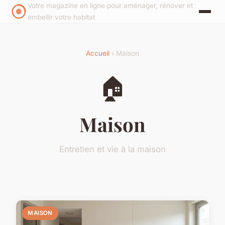
Votre magazine en ligne pour aménager, rénover et
embellir votre habitat
Accueil
› Maison
🏠
Maison
Entretien et vie à la maison
MAISON