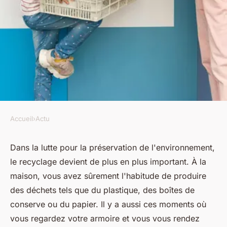
Accueil
›
Actu
ACTU
La Ressourcerie de l'île : Quels
Dans la lutte pour la préservation de l'environnement,
le recyclage devient de plus en plus important. À la
sont les matériaux que vous
maison, vous avez sûrement l'habitude de produire
pouvez réutiliser grâce au
des déchets tels que du plastique, des boîtes de
recyclage domestique ?
conserve ou du papier. Il y a aussi ces moments où
vous regardez votre armoire et vous vous rendez
luc
•
23 janvier 2024
•
2 min de lecture