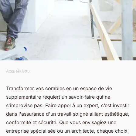
Accueil
›
Actu
ACTU
Aménagement de combles : à
Transformer vos combles en un espace de vie
supplémentaire requiert un savoir-faire qui ne
qui confier les travaux ?
s'improvise pas. Faire appel à un expert, c’est investir
dans l'assurance d'un travail soigné alliant esthétique,
luc
•
5 mai 2024
•
3 min de lecture
conformité et sécurité. Que vous envisagiez une
entreprise spécialisée ou un architecte, chaque choix