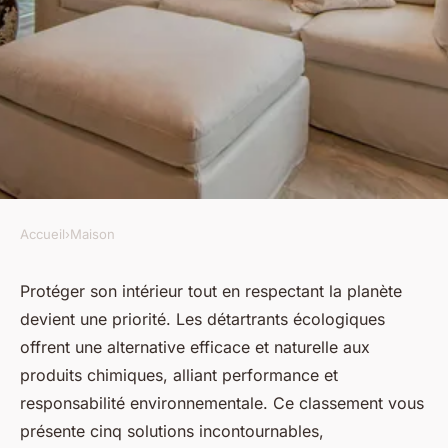
Accueil
›
Maison
MAISON
Top 5 des détartrants
Protéger son intérieur tout en respectant la planète
devient une priorité. Les détartrants écologiques
écologiques pour une maison
offrent une alternative efficace et naturelle aux
impeccable
produits chimiques, alliant performance et
responsabilité environnementale. Ce classement vous
luc
•
9 octobre 2025
•
6 min de lecture
présente cinq solutions incontournables,