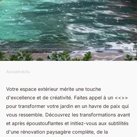
Accueil
›
Actu
ACTU
Jardinier paysagiste :
Votre espace extérieur mérite une touche
d'excellence et de créativité. Faites appel à un <<>>
métamorphosez votre jardin
pour transformer votre jardin en un havre de paix qui
vous ressemble. Découvrez les transformations avant
luc
•
18 juin 2024
•
2 min de lecture
et après époustouflantes et initiez-vous aux subtilités
d'une rénovation paysagère complète, de la