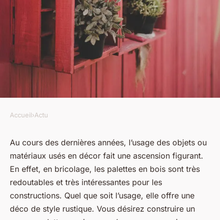
Accueil
›
Actu
ACTU
Comment faire un mur en
Au cours des dernières années, l’usage des objets ou
matériaux usés en décor fait une ascension figurant.
palettes ?
En effet, en bricolage, les palettes en bois sont très
redoutables et très intéressantes pour les
luc
•
10 janvier 2023
•
2 min de lecture
constructions. Quel que soit l’usage, elle offre une
déco de style rustique. Vous désirez construire un